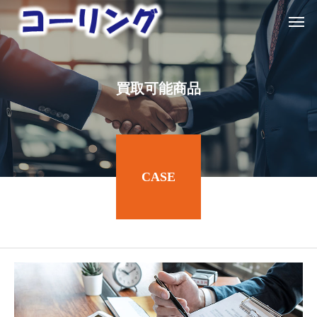
買
取
可
能
商
品
CASE